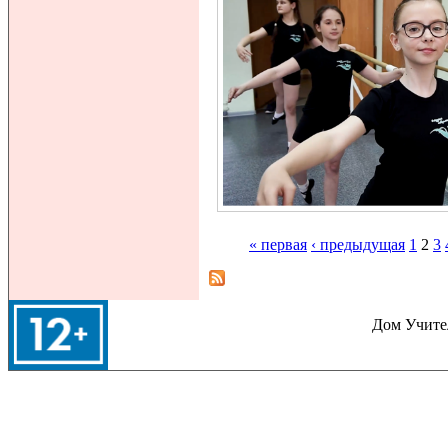
« первая
‹ предыдущая
1
2
3
Страницы
Дом Учител