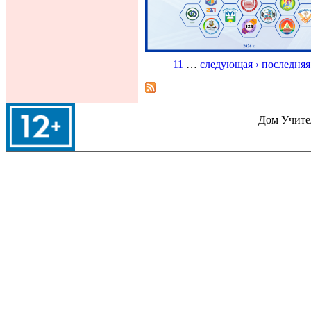
11
…
следующая ›
последняя
Страницы
Дом Учител