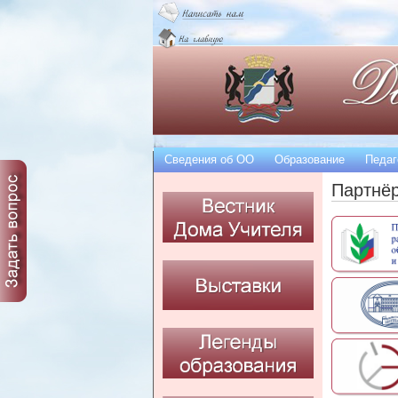
Сведения об OO
Образование
Педаг
Партнё