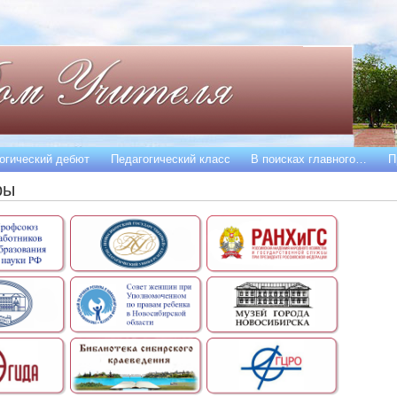
огический дебют
Педагогический класс
В поисках главного…
П
ры