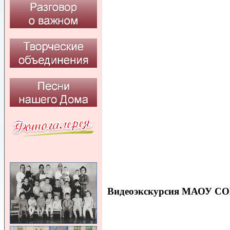
Видеоэкскурсия МАОУ С