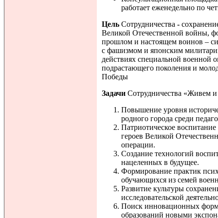
работает еженедельно по чет
Цель
Сотрудничества
-
сохранени
Великой Отечественной войны, ф
прошлом и настоящем воинов – си
с фашизмом и японским милитари
действиях специальной военной о
подрастающего поколения и молод
Победы
Задачи
Сотрудничества «Живем и
Повышение уровня историчес
родного города среди педаг
Патриотическое воспитание
героев Великой Отечествен
операции.
Создание технологий воспи
нацеленных в будущее.
Формирование практик псих
обучающихся из семей воен
Развитие культуры сохранен
исследовательской деятельн
Поиск инновационных форм 
образований новыми экспон