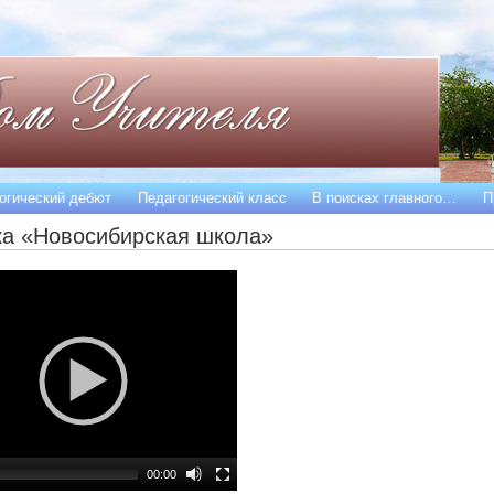
огический дебют
Педагогический класс
В поисках главного…
П
ка «Новосибирская школа»
00:00