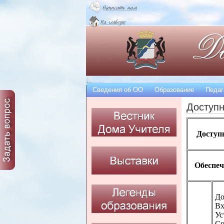
Сведения об OO
Образование
Педаг
Доступн
Доступн
Обеспече
До
Вх
Ус
Сп