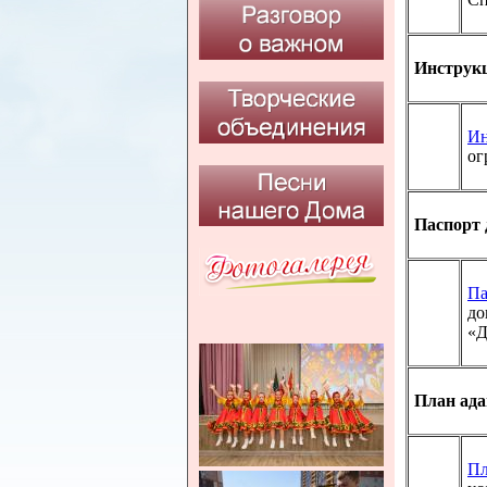
Инструк
Ин
ог
Паспорт 
Па
до
«Д
План ад
Пл