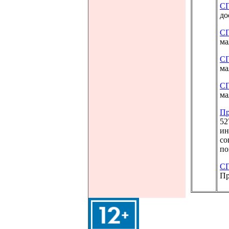
СП
до
СП
ма
СП
ма
СП
ма
Пр
52
ин
со
п
СП
Пр