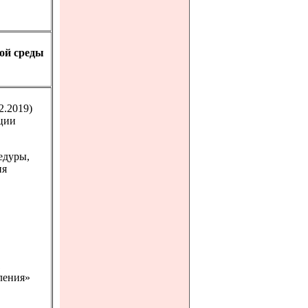
ой среды
2.2019)
ции
едуры,
ия
1
ления»