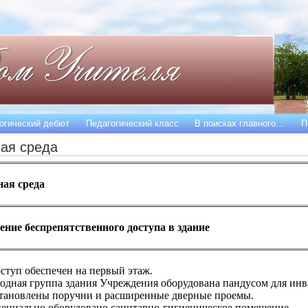
огический дебют
Педагогический класс
В поисках главного…
П
ая среда
ая среда
ние беспрепятственного доступа в здание
ступ обеспечен на первый этаж.
одная группа здания Учреждения оборудована пандусом для инв
тановлены поручни и расширенные дверные проемы.
ециально оборудовано санитарно-гигиеническое помещение.