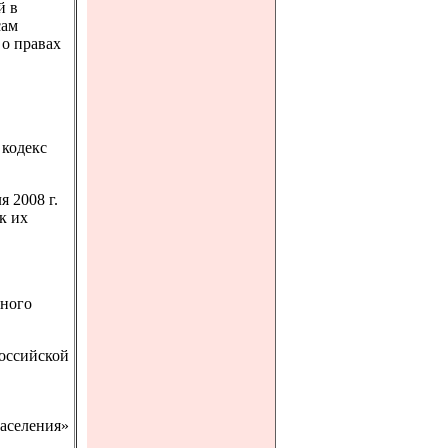
й в
сам
о правах
 кодекс
 2008 г.
к их
ьного
Российской
населения»