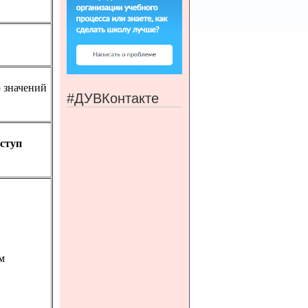
 значений
#ДУВКонтакте
ступ
й
м