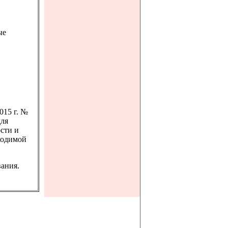
ые
015 г. №
для
ости и
ходимой
ания.