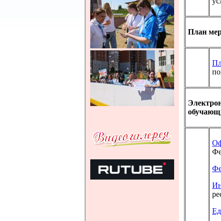
у
План ме
Пл
по
Электрон
обучающ
Оф
Фе
Фе
Ин
ре
Ед