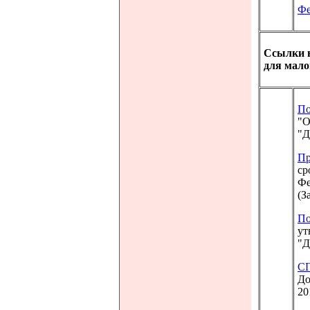
Фе
Ссылки н
для мало
По
"О
"Д
Пр
ср
Фе
(З
По
ут
"Д
СП
До
20