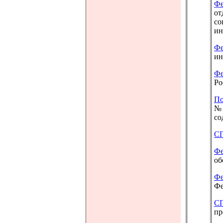
Фе
от
со
ин
Фе
ин
Фе
Ро
По
№ 
со
СП
Фе
об
Фе
Фе
СП
пр