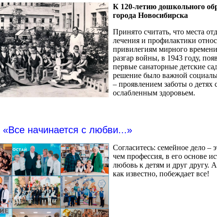
К 120-летию дошкольного об
города Новосибирска
Принято считать, что места от
лечения и профилактики относ
привилегиям мирного времени,
разгар войны, в 1943 году, поя
первые санаторные детские са
решение было важной социаль
– проявлением заботы о детях 
ослабленным здоровьем.
«Все начинается с любви...»
Согласитесь: семейное дело – 
чем профессия, в его основе и
любовь к детям и друг другу. 
как известно, побеждает все!