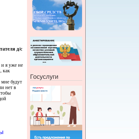
тателя д/с
и я уже не
, как
Госуслуги
 мне будут
ли нет в
чтобы
дой
ды