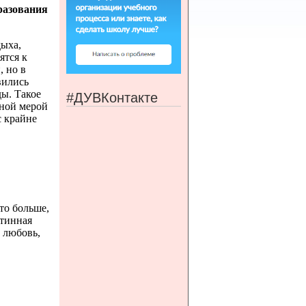
разования
дыха,
ятся к
 но в
вились
ды. Такое
#ДУВКонтакте
ной мерой
с крайне
это больше,
стинная
А любовь,