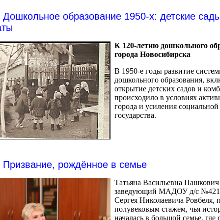
Дошкольное образование 1950-х: детские сады
аты
К 120-летию дошкольного об
города Новосибирска
В 1950-е годы развитие систе
дошкольного образования, вкл
открытие детских садов и ком
происходило в условиях актив
города и усиления социальной
государства.
Призвание, рождённое в семье
Татьяна Васильевна Пашкович
заведующий МАДОУ д/с №421
Сергея Николаевича Ровбеля, п
полувековым стажем, чья исто
началась в большой семье, где 