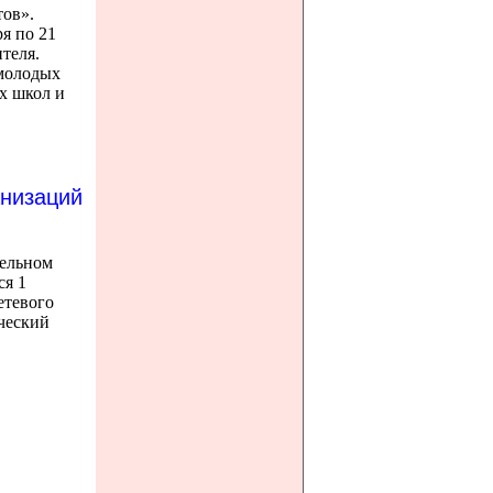
тов».
я по 21
ителя.
молодых
х школ и
анизаций
тельном
ся 1
етевого
ческий