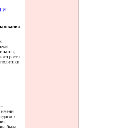
 и
разования
мы
ючая
бинатов,
ного роста
 политики
 –
 имени
едагог с
рия
она была