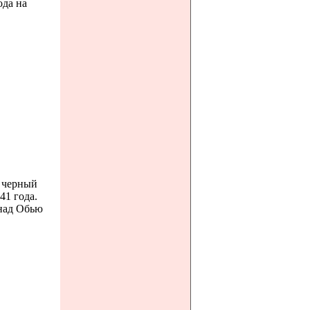
ода на
В черный
41 года.
 над Обью