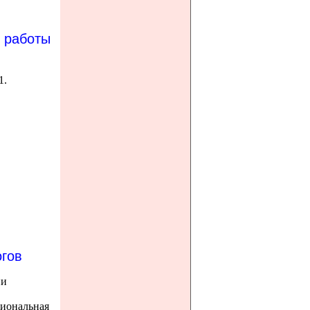
 работы
1.
гов
ии
иональная