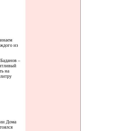
чинаем
аждого из
Баданов –
антливый
ть на
алитру
рии Дома
тоялся