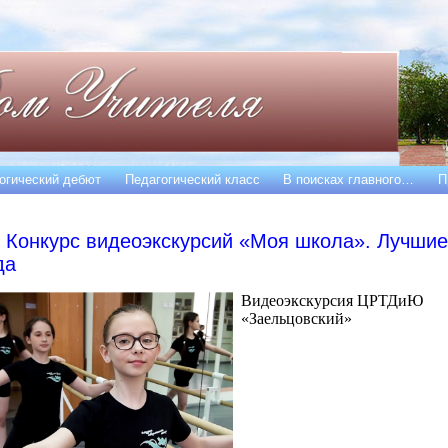
огический дебют
Педагогический класс
В поисках главного…
П
Конкурс видеоэкскурсий «Моя школа». Лучшие
да
Видеоэкскурсия ЦРТДиЮ
«Заельцовский»