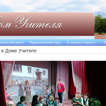
огический дебют
Педагогический класс
В поисках главного…
П
 в Доме Учителя