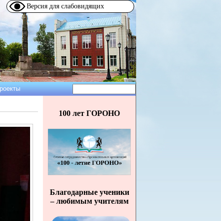
Версия для слабовидящих
Поиск
роекты
Форма
поиска
100 лет ГОРОНО
Благодарные ученики
– любимым учителям