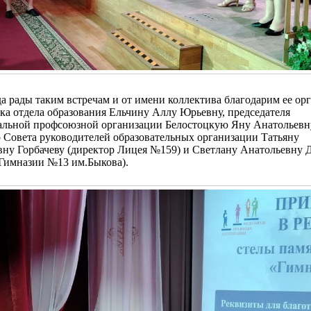
а рады таким встречам и от имени коллектива благодарим ее ор
ка отдела образования Ельчину Аллу Юрьевну, председателя
альной профсоюзной организации Белостоцкую Яну Анатольевн
о Совета руководителей образовательных организации Татьяну
вну Горбачеву (директор Лицея №159) и Светлану Анатольевну 
 Гимназии №13 им.Быкова).