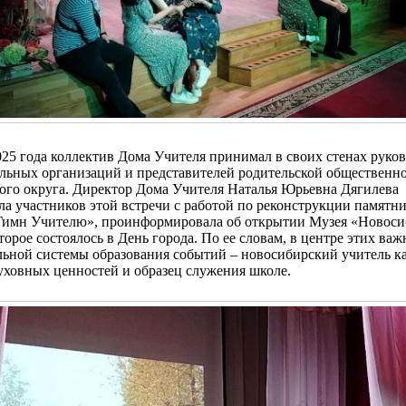
025 года коллектив Дома Учителя принимал в своих стенах руко
ельных организаций и представителей родительской общественн
ого округа. Директор Дома Учителя Наталья Юрьевна Дягилева
а участников этой встречи с работой по реконструкции памятни
Гимн Учителю», проинформировала об открытии Музея «Новоси
торое состоялось в День города. По ее словам, в центре этих ва
ьной системы образования событий – новосибирский учитель ка
уховных ценностей и образец служения школе.