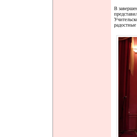
В заверше
представи
Учительско
радостные