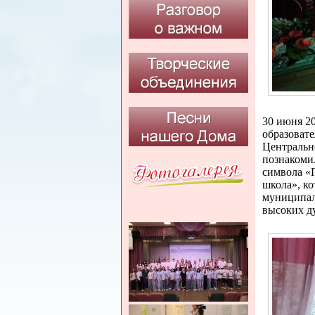
30 июня 2
образоват
Центральн
познакомил
символа «
школа», ко
муниципал
высоких д