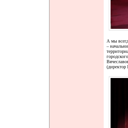
А мы всегд
– начальни
территори
городског
Вячеславо
(директор