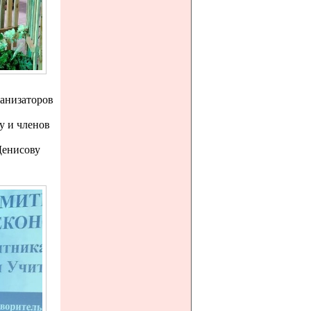
ганизаторов
у и членов
Денисову