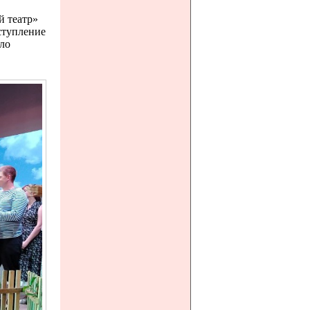
й театр»
ступление
ило