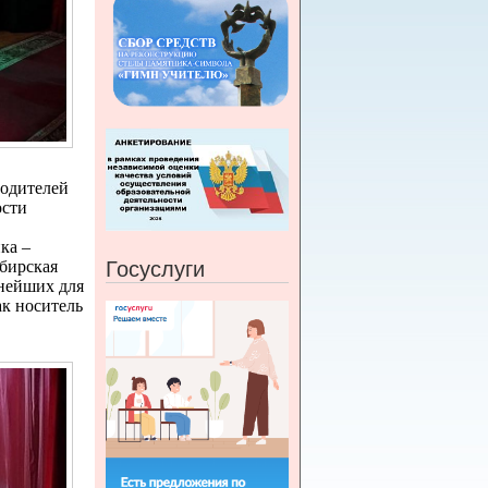
водителей
ости
ка –
Госуслуги
бирская
жнейших для
к носитель