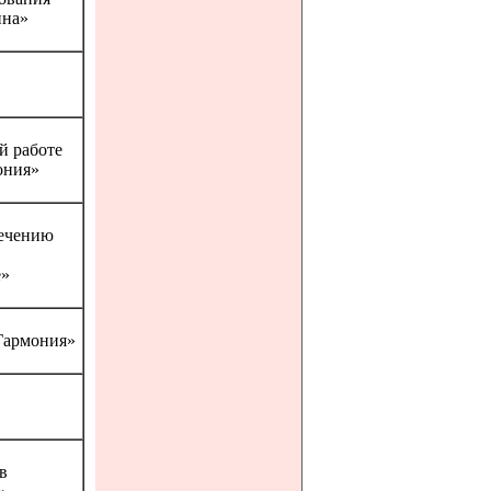
ина»
й работе
ония»
печению
е»
Гармония»
в