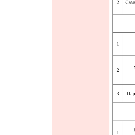
2
Сам
1
2
3
Пар
1