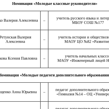
Номинация «Молодые классные руководители»
учитель русского языка и лите
ко Валерия Алексеевна
–
МБОУ СОШ №177
Ретунская Валерия
учитель истории и обществоз
–
Алексеевна
МАОУ ЦО №82 «Развити
учитель начальных классо
кова Ксения Павловна
–
МАОУ «Инженерный лицей 
Номинация «Молодые педагоги дополнительного образования
педагог дополнительного обра
ищенко Анна Юрьевна
–
«Гимназия №14 – ОЦ «Универ
педагог дополнительного обра