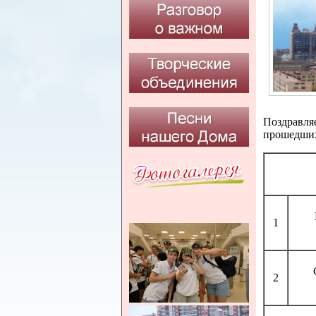
Поздравля
прошедших
1
2