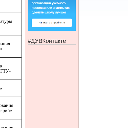
ратуры
#ДУВКонтакте
нания
е»
в
НГТУ»
»
зования
сарий»
зования