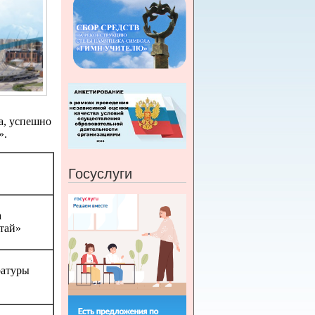
а, успешно
».
Госуслуги
а
тай»
ратуры