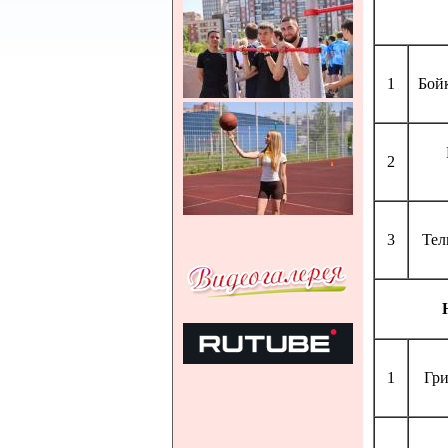
1
Бой
2
3
Тел
1
Гр