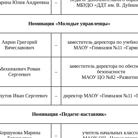
арина Юлия Андреевна
–
МБУДО «ДДТ им. В. Дубин
Номинация «Молодые управленцы»
Аврин Григорий
заместитель директора по учебно
–
Вячеславович
МАОУ «Гимназия №11 «Гарм
заместитель директора по обес
Михинкевич Роман
–
безопасности
Сергеевич
МАОУ ЦО №82 «Развити
хутов Иван Сергеевич
–
директор МАОУ «Гимназия №11 «
Номинация «Педагог-наставник»
Коршунова Марина
учитель начальных классо
–