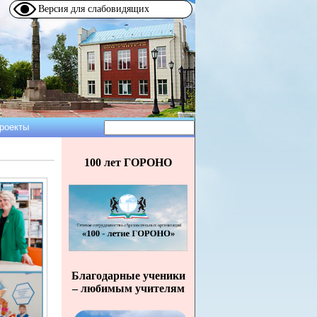
Версия для слабовидящих
Поиск
роекты
Форма
поиска
100 лет ГОРОНО
Благодарные ученики
– любимым учителям