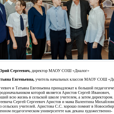
Юрий Сергеевич,
директор МАОУ СОШ «Диалог»
тьяна Евгеньевна,
учитель начальных классов МАОУ СОШ «Д
еевич и Татьяна Евгеньевна принадлежат к большой педагогич
 родоначальником которой является Аристов Сергей Иванович,
ший всю жизнь в сельской школе учителем, а затем директором.
еевича Сергей Сергеевич Аристов и мама Валентина Михайловн
з сельских учителей. Аристова С.С. хорошо помнят в Новосиби
енном педагогическом университете как декана художественно-