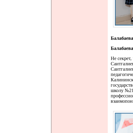
Балабаева
Балабаева
Не секрет,
Саитгалие
Саитгалие
педагогиче
Калининск
государств
школу №21
профессион
взаимопон