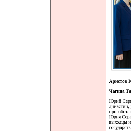
Аристов 
Чагина Та
Юрий Серг
династии,
проработав
Юрия Серг
выходцы и
государств