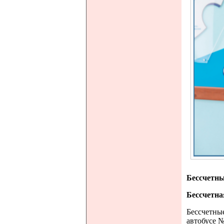
Бессчетн
Бессчетн
Бессчетны
автобусе №