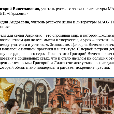
игорий Вячеславович,
учитель русского языка и литературы М
№11 «Гармония»
идия Андреевна,
учитель русского языка и литературы МАОУ Г
мония»
теля для семьи Авриных – это огромный мир, в котором школьны
ространством для полета мысли и творчества, а урок – постоянн
между учителем и учеником. Знакомство Григория Вячеславович
началось с научной практики в институте. С первой встречи д
ушу и сердце нашего героя. После этого Григорий Вячеславович
реевну в социальных сетях, что и стало началом их больших о
ценностями семьи Григорий и Лидия считают установление диа
который обязательно поддержит и разовьет искренние чувства.