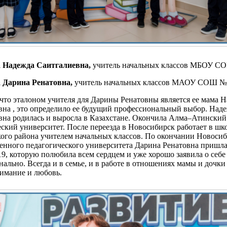
 Надежда Саитгалиевна,
учитель начальных классов МБОУ 
 Дарина Ренатовна,
учитель начальных классов МАОУ СОШ №
 что эталоном учителя для Дарины Ренатовны является ее мама 
вна , это определило ее будущий профессиональный выбор. Над
вна родилась и выросла в Казахстане. Окончила Алма–Атинский
ский университет. После переезда в Новосибирск работает в ш
ого района учителем начальных классов. По окончании Новоси
енного педагогического университета Дарина Ренатовна пришла
9, которую полюбила всем сердцем и уже хорошо заявила о себе
ально. Всегда и в семье, и в работе в отношениях мамы и дочки
имание и любовь.