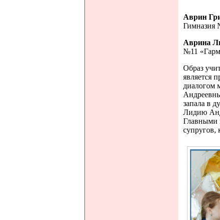
Аврин Гр
Гимназия 
Аврина Л
№11 «Гар
Образ учи
является п
диалогом 
Андреевны 
запала в д
Лидию Анд
Главными 
супругов, 