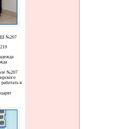
СОШ №207
219
Надежда
ежда
коле №207
бирского
 работать в
 царят