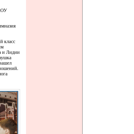
АОУ
имназия
й класс
ым
а и Лидии
евушка
 нашел
тношений.
лога