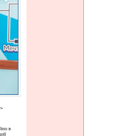
е»
йно в
кой