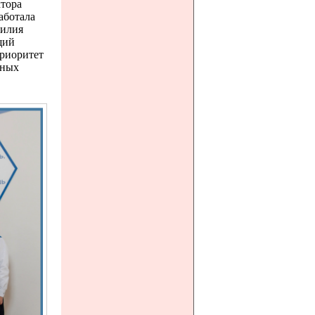
ктора
аботала
Лилия
щий
Приоритет
йных