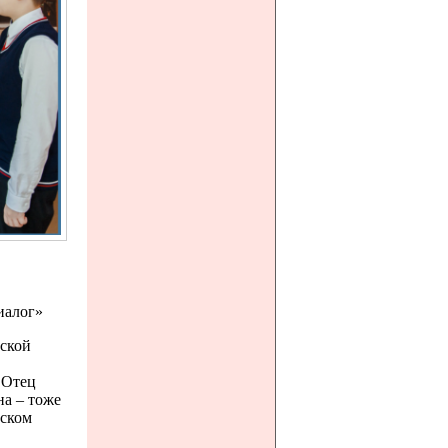
иалог»
еской
 Отец
а – тоже
рском