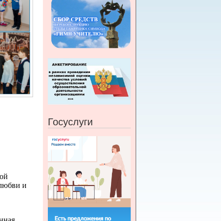
Госуслуги
кой
 любви и
инная