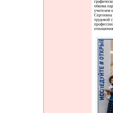
графическо
обкома па
учителем 
Сергеевна
трудовой с
профессии,
отношениях