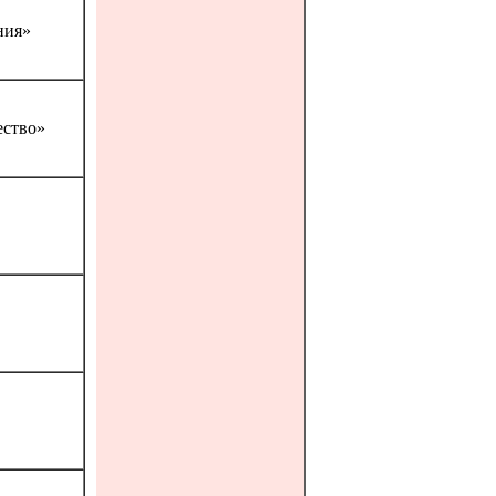
ния»
ство»