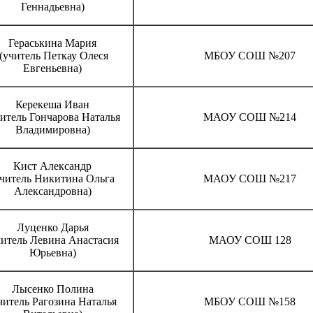
Геннадьевна)
Гераськина Мария
(учитель Петкау Олеся
МБОУ СОШ №207
Евгеньевна)
Керекеша Иван
читель Гончарова Наталья
МАОУ СОШ №214
Владимировна)
Кист Александр
учитель Никитина Ольга
МАОУ СОШ №217
Александровна)
Луценко Дарья
читель Левина Анастасия
МАОУ СОШ 128
Юрьевна)
Лысенко Полина
читель Рагозина Наталья
МБОУ СОШ №158