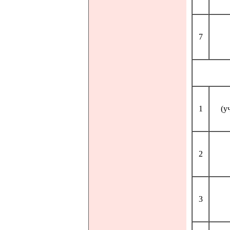
7
1
(у
2
3