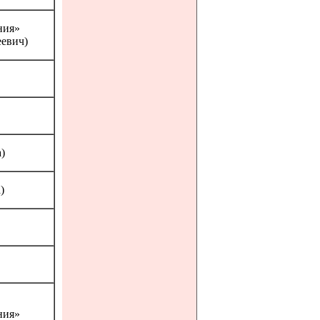
ния»
еевич)
)
)
ния»