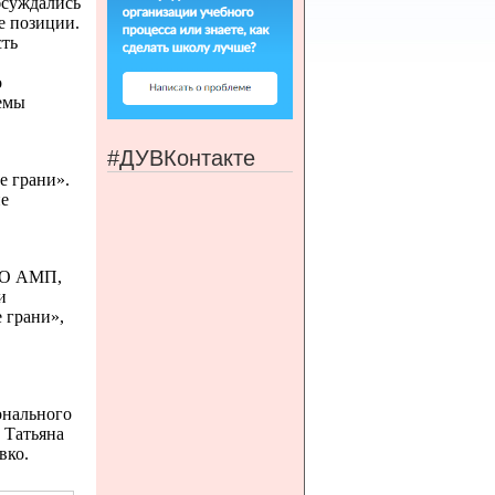
бсуждались
е позиции.
сть
о
емы
#ДУВКонтакте
е грани».
ие
ГОО АМП,
и
 грани»,
онального
 Татьяна
вко.