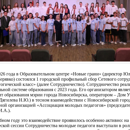
026 года в Образовательном центре «Новые грани» (директор Ю
ерявко) состоялся 1 городской профильный сбор Сетевого сотру
гический класс» (далее Сотрудничество). Сотрудничество реали
ной системе образования с 2023 года. Его организатором являе
нт образования мэрии города Новосибирска, оператором – Дом 
 Дягилева Н.Ю.) в тесном взаимодействии с Новосибирской горо
ной организацией «Ассоциация молодых педагогов» (председат
.А.).
бном году это взаимодействие проявилось особенно активно: на
еской сессии Сотрудничества молодые педагоги выступали в рол