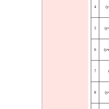
4
(у
5
(у
6
(у
7
8
(у