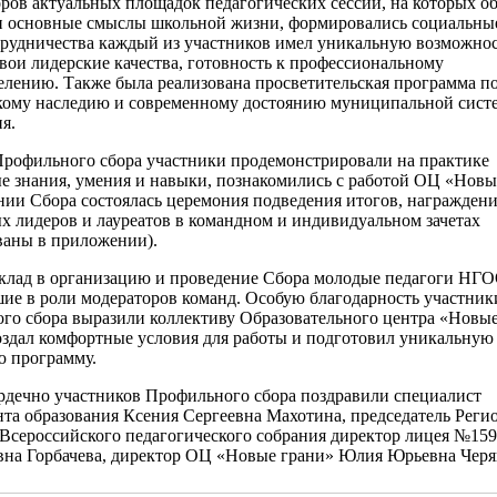
оров актуальных площадок педагогических сессий, на которых о
и основные смыслы школьной жизни, формировались социальны
трудничества каждый из участников имел уникальную возможно
вои лидерские качества, готовность к профессиональному
елению. Также была реализована просветительская программа п
кому наследию и современному достоянию муниципальной сист
я.
Профильного сбора участники продемонстрировали на практике
е знания, умения и навыки, познакомились с работой ОЦ «Новы
нии Сбора состоялась церемония подведения итогов, награжден
х лидеров и лауреатов в командном и индивидуальном зачетах
ваны в приложении).
клад в организацию и проведение Сбора молодые педагоги Н
ие в роли модераторов команд. Особую благодарность участник
го сбора выразили коллективу Образовательного центра «Новые
оздал комфортные условия для работы и подготовил уникальную
ю программу.
ердечно участников Профильного сбора поздравили специалист
нта образования Ксения Сергеевна Махотина, председатель Реги
 Всероссийского педагогического собрания директор лицея №159
вна Горбачева, директор ОЦ «Новые грани» Юлия Юрьевна Черя