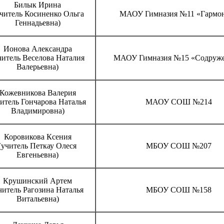
Билык Ирина
читель Косиненко Ольга
МАОУ Гимназия №11 «Гармо
Геннадьевна)
Ионова Александра
читель Веселова Наталия
МАОУ Гимназия №15 «Содруже
Валерьевна)
Кожевникова Валерия
читель Гончарова Наталья
МАОУ СОШ №214
Владимировна)
Коровикова Ксения
(учитель Петкау Олеся
МБОУ СОШ №207
Евгеньевна)
Крушинский Артем
читель Рагозина Наталья
МБОУ СОШ №158
Витальевна)