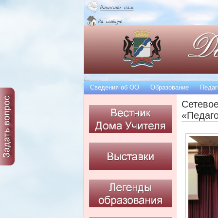
Сведения об OO
Образование
Педаг
Сетевое
«Педаго