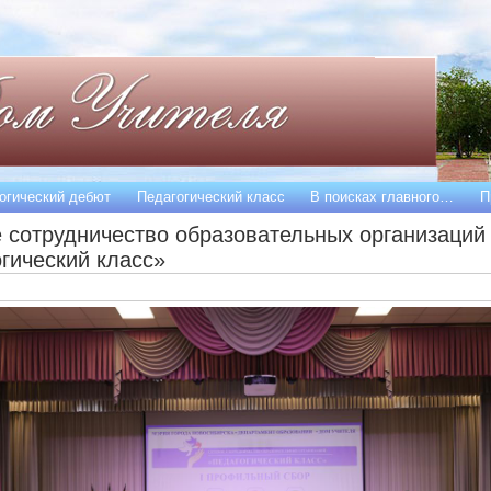
огический дебют
Педагогический класс
В поисках главного…
П
 сотрудничество образовательных организаций
гический класс»