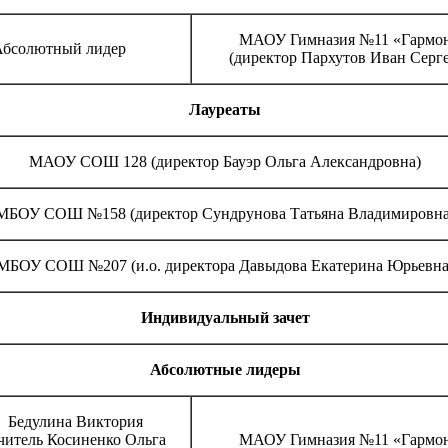
МАОУ Гимназия №11 «Гармо
бсолютный лидер
(директор Пархутов Иван Серг
Лауреаты
МАОУ СОШ 128 (директор Бауэр Ольга Александровна)
МБОУ СОШ №158 (директор Сундрунова Татьяна Владимировна
МБОУ СОШ №207 (и.о. директора Давыдова Екатерина Юрьевна
Индивидуальный зачет
Абсолютные лидеры
Бедулина Виктория
читель Косиненко Ольга
МАОУ Гимназия №11 «Гармо