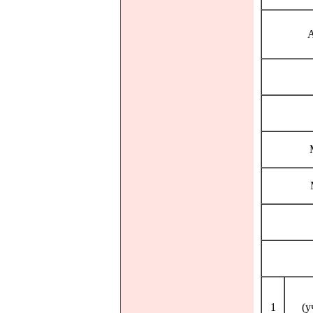
А
1
(у