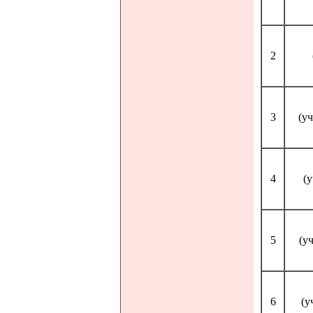
2
3
(у
4
(
5
(у
6
(у