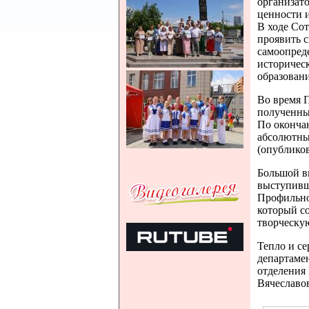
организат
ценности 
В ходе Со
проявить с
самоопред
историчес
образовани
Во время 
полученны
По оконча
абсолютны
(опублико
Большой в
выступивш
Профильно
который с
творческу
Тепло и с
департаме
отделения
Вячеславо