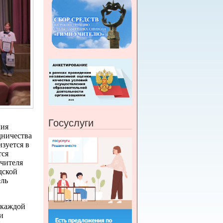
Госуслуги
лия
дничества
зуется в
тся
Учителя
дской
ель
 каждой
и