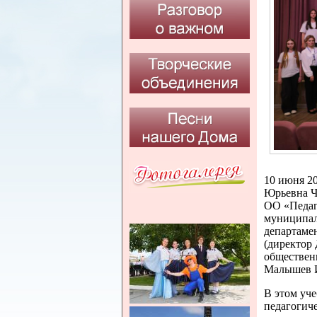
10 июня 2
Юрьевна Ч
ОО «Педаго
муниципаль
департаме
(директор
обществен
Малышев И
В этом уче
педагогич