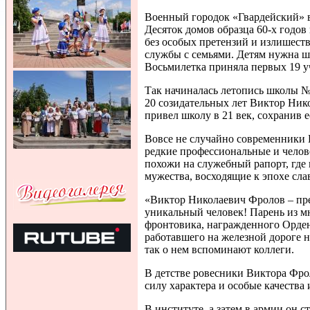
Военный городок «Гвардейский» 
Десяток домов образца 60-х годо
без особых претензий и излишест
службы с семьями. Детям нужна шк
Восьмилетка приняла первых 19 уч
Так начиналась летопись школы №
20 созидательных лет Виктор Нико
привел школу в 21 век, сохранив 
Вовсе не случайно современники В
редкие профессиональные и челов
похожи на служебный рапорт, где
мужества, восходящие к эпохе сла
«Виктор Николаевич Фролов – пре
уникальный человек! Парень из 
фронтовика, награжденного Орде
работавшего на железной дороге 
так о нем вспоминают коллеги.
В детстве ровесники Виктора Фро
силу характера и особые качества 
В институте, а затем в армии он 