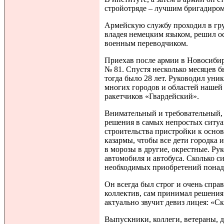
стройотряде – лучшим бригадиром
Армейскую службу проходил в гру
владея немецким языком, решил ос
военным переводчиком.
Приехав после армии в Новосибирс
№ 81. Спустя несколько месяцев 
тогда было 28 лет. Руководил уни
многих городов и областей нашей
ракетчиков «Гвардейский».
Внимательный и требовательный, 
решения в самых непростых ситу
строительства пристройки к осно
казармы, чтобы все дети городка 
в морозы в другие, окрестные. Ру
автомобиля и автобуса. Сколько с
необходимых приобретений понадо
Он всегда был строг и очень спра
коллектив, сам принимал решения 
актуально звучит девиз лицея: «Ск
Выпускники, коллеги, ветераны, д