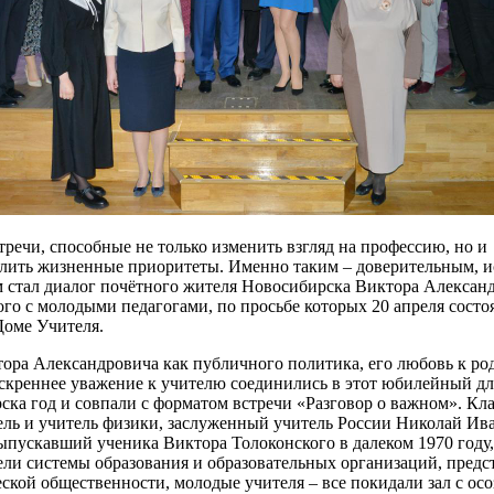
речи, способные не только изменить взгляд на профессию, но и
лить жизненные приоритеты. Именно таким – доверительным, 
м стал диалог почётного жителя Новосибирска Виктора Алексан
го с молодыми педагогами, по просьбе которых 20 апреля состо
Доме Учителя.
ора Александровича как публичного политика, его любовь к ро
искреннее уважение к учителю соединились в этот юбилейный дл
ска год и совпали с форматом встречи «Разговор о важном». Кл
ель и учитель физики, заслуженный учитель России Николай Ив
ыпускавший ученика Виктора Толоконского в далеком 1970 году,
ели системы образования и образовательных организаций, предс
ской общественности, молодые учителя – все покидали зал с ос