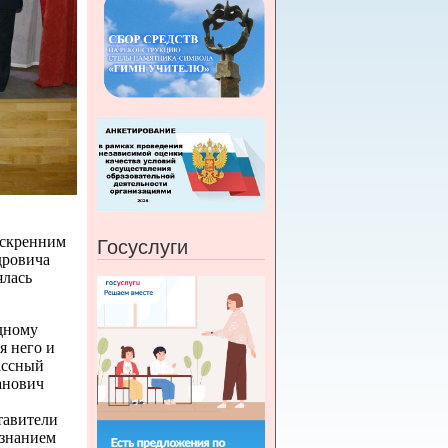
искренним
Госуслуги
дровича
ялась
дному
я него и
ассный
анович
тавители
ознанием