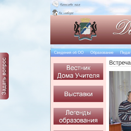
Сведения об OO
Образование
Педаг
Встреча