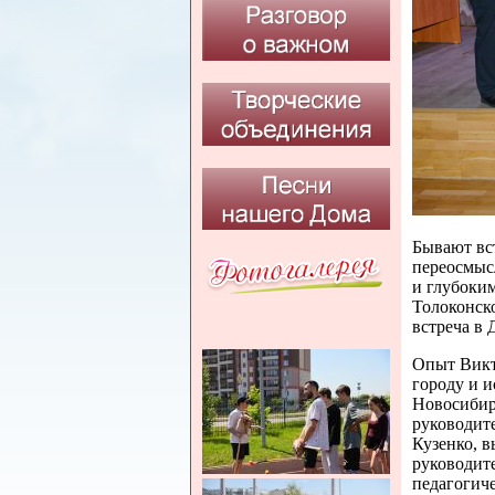
Бывают вст
переосмыс
и глубоки
Толоконско
встреча в 
Опыт Викт
городу и 
Новосибир
руководит
Кузенко, в
руководит
педагогиче