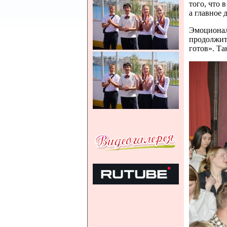
того, что 
а главное 
Эмоциональ
продолжит
готов». Т