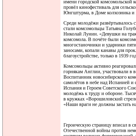
имени городской комсомольской 
провёл кинофестиваль для сельск
Юнгштурма, в Доме колхозника и 
Среди молодёжи развёртывалось с
стали комсомольцы Татьяна Голу
Николай Лунин. «Девушки на тра
комсомола. В почёте были комсо
многостаночники и ударники пят
заносами, копали канавы для прок
благоустройстве, только в 1939 го
Комсомольцы активно реагировал
горнякам Англии, участвовали в в
Воспитанник новосибирского ком
самолётов в небе над Испанией и 
Испания и Героем Советского Сою
молодёжь к труду и обороне. Т
в кружках «Ворошиловский стрело
«Наши враги не должны застать на
Героическую страницу вписал в с
Отечественной войны против нем
костяком великих формирований, 