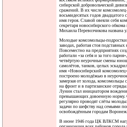
сибирской добровольческой дивиз
сражений. В их числе комсомолец
восьмидесятых годов двадцатого с
имя героя. Славой овеяли себя к
секретаря новосибирского обкома 
Михаила Перевозчикова названа у
Молодые комсомольцы-подростки 
заводах, работая стоя подставных
Повсеместно на предприятиях соз
работали «за себя и за того парня
четвёртую неурочные смены юноши
самолётов, танков, целых эскадр
имя «Новосибирский комсомолец».
построено молодёжью в неурочное 
замерзая от холода, комсомольцы 
на фронт и в партизанские отряд
Лунин стал инициатором вождения
превышающих довоенную норму. О
регулярно проводят слёты молодых
задачи по шефству над семьями п
освобождённым городам Воронеж,
В июне 1946 года ЦК ВЛКСМ наг
организации всех районов города