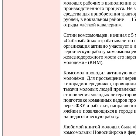
молодых рабочих в выполнении за
производственного процесса. Не з
средства для приобретения тракто
рублей, в вокзальном районе — 1
отряды «лёгкой кавалерии».
Сотни комсомольцев, начиная с 5 
«Сибкомбайна» отрабатывали по н
организация активно участвует в
героическую работу комсомольцев 
железнодорожного моста его нар
молодёжи» (КИМ).
Комсомол проводил активную вос
молодёжи. Для просвещения дерев
кинорадиопередвижка, проводилис
тысячи молодых людей привлекал
становления молодых литераторов
подготовке командных кадров про
через ФЗУ и рабфаки, направленн
ячейки в появляющихся в городе 
на педагогическую работу.
Любимой книгой молодых была «Ка
комсомольцы Новосибирска в февр