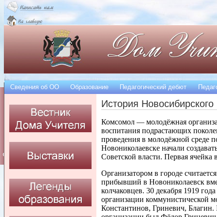
Сведения об OO
Образование
Педагогический дебют
Педаг
История Новосибирского
Комсомол — молодёжная организац
воспитания подрастающих поколен
проведения в молодёжной среде п
Новониколаевске начали создавать
Советской власти. Первая ячейка 
Организатором в городе считаетс
прибывший в Новониколаевск вмес
колчаковцев. 30 декабря 1919 год
организации коммунистической мо
Константинов, Гриневич, Благин
организации был Фёдор Гриневич