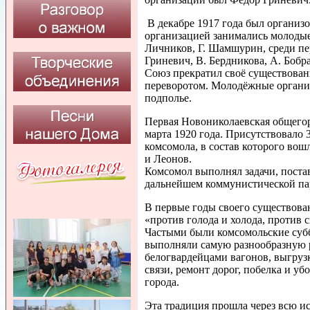
В декабре 1917 года был организ
организацией занимались молодые
Личников, Г. Шамшурин, среди пе
Гриневич, В. Бердникова, А. Бобра
Союз прекратил своё существован
переворотом. Молодёжные органи
подполье.
Первая Новониколаевская общего
марта 1920 года. Присутствовало
комсомола, в состав которого вош
и Леонов.
Комсомол выполнял задачи, поста
дальнейшем коммунистической па
В первые годы своего существова
«против голода и холода, против 
Частыми были комсомольские суб
выполняли самую разнообразную р
белогвардейцами вагонов, выгрузк
связи, ремонт дорог, побелка и уб
города.
Эта традиция прошла через всю и