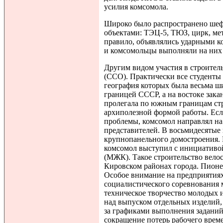
усилия комсомола.
Широко было распространено шеф
объектами: ТЭЦ-5, ТЮЗ, цирк, ме
правило, объявлялись ударными к
и комсомольцы выполняли на них
Другим видом участия в строител
(ССО). Практически все студенты 
география которых была весьма ши
границей СССР, а на востоке зака
пролегала по южным границам ст
архиполезной формой работы. Есл
проблемы, комсомол направлял на
представителей. В восьмидесятые 
крупнопанельного домостроения. В
комсомол выступил с инициатив
(МЖК). Такое строительство велос
Кировском районах города. Пион
Особое внимание на предприятия
социалистического соревнования 
техническое творчество молодых
над выпуском отдельных изделий
за графиками выполнения заданий
сокращение потерь рабочего врем