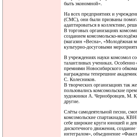
быть экономной».
На всех предприятиях и учрежден
(CMC), они были призваны помог
адаптироваться в коллективе, ре
В торговых организациях комсомо
созданием комсомольско-молодёж
(магазин «Весна», «Молодёжная мо
культурно-досуговыми мероприят
В учреждениях науки комсомол со
талантливых учениках. Особенно 
премиями Новосибирского обком
награждены теперешние академики
С. Колесников.
В творческих организациях так ж
пользовались комсомольские прем
художники А. Чернобровцев, М. К
другие.
Слёты самодеятельной песни, смо
комсомольские спартакиады, КВН
себе широкие круги юношей и дев
дискотечного движения, создание 
интегралом», объединение «Факе