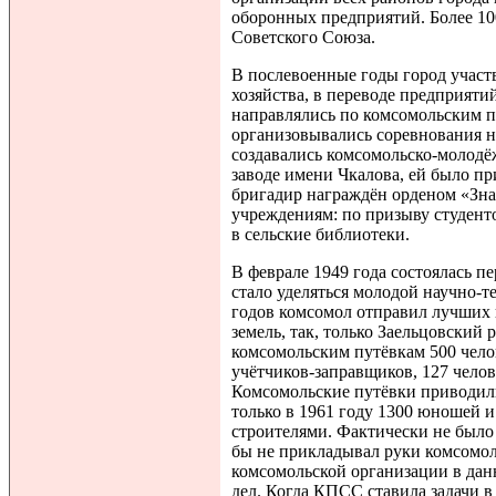
оборонных предприятий. Более 10
Советского Союза.
В послевоенные годы город участ
хозяйства, в переводе предприят
направлялись по комсомольским п
организовывались соревнования на
создавались комсомольско-молодё
заводе имени Чкалова, ей было пр
бригадир награждён орденом «Зна
учреждениям: по призыву студент
в сельские библиотеки.
В феврале 1949 года состоялась п
стало уделяться молодой научно-
годов комсомол отправил лучших
земель, так, только Заельцовский
комсомольским путёвкам 500 челов
учётчиков-заправщиков, 127 чело
Комсомольские путёвки приводили
только в 1961 году 1300 юношей 
строителями. Фактически не было 
бы не прикладывал руки комсомол
комсомольской организации в дан
дел. Когда КПСС ставила задачи в