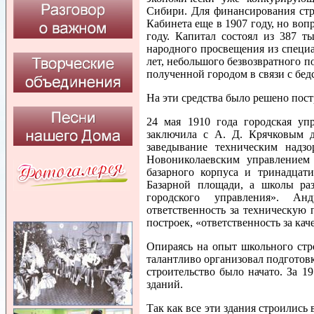
Сибири. Для финансирования стро
Кабинета еще в 1907 году, но воп
году. Капитал состоял из 387 т
народного просвещения из специа
лет, небольшого безвозвратного п
полученной городом в связи с бе
На эти средства было решено пос
24 мая 1910 года городская уп
заключила с А. Д. Крячковым д
заведывание техническим надзо
Новониколаевским управлением
базарного корпуса и тринадцати
Базарной площади, а школы раз
городского управления». А
ответственность за техническую
построек, «ответственность за кач
Опираясь на опыт школьного стро
талантливо организовал подготов
строительство было начато. За 
зданий.
Так как все эти здания строились