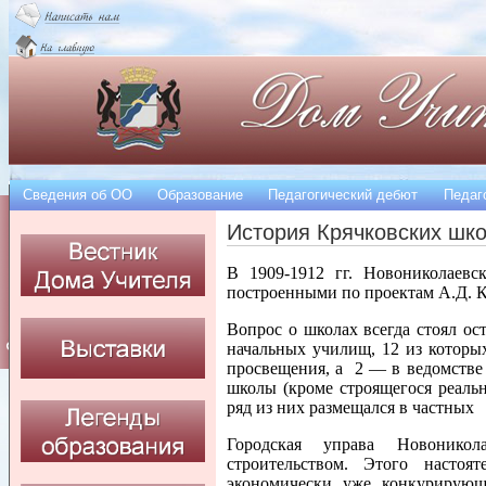
Сведения об OO
Образование
Педагогический дебют
Педаг
История Крячковских шк
В 1909-1912 гг. Новониколаевс
построенными по проектам А.Д. К
Вопрос о школах всегда стоял ос
начальных училищ, 12 из которы
просвещения, а 2 — в ведомстве
школы (кроме строящегося реальн
ряд из них размещался в частных
Городская управа Новонико
строительством. Этого настоя
экономически уже конкурирующ