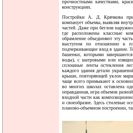
прочностными качествами, крас
конструкциях.
Постройки А. Д. Крячкова при
компанует объемы, выявляя внутр
частей. Даже при беглом наружном
где расположены классные ко
обрамление объединяют эту часть
выступом по отношению к пло
подчеркивающие вход в здание. Т
башенки, которыми завершаются
воды), с шатровыми или изящн
сплошные ленты остекления ле
каждого здания детали украшени
крыши, повторяющей уклон марш
чаще всего примыкают к основно
во многих школах оставлена одн
оправданная, игра объемов разно
входной части как композиционно
и своеобразие. Здесь стилевые о
планово-объемном построении, та