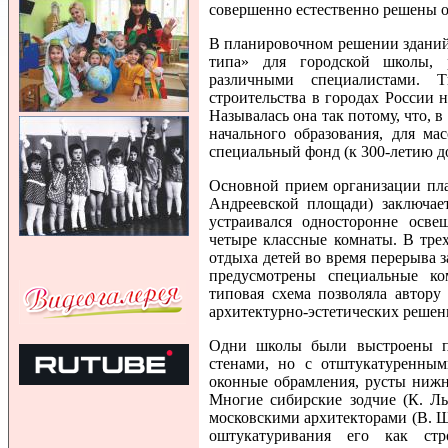
совершенно естественно решены 
В планировочном решении зданий
типа» для городской школы, 
различными специалистами. Т
строительства в городах России
Называлась она так потому, что, 
начального образования, для ма
специальный фонд (к 300-летию д
Основной прием организации пла
Андреевской площади) заключае
устраивался односторонне осв
четыре классные комнаты. В тре
отдыха детей во время перерыва 
предусмотрены специальные ко
типовая схема позволяла автору
архитектурно-эстетических решен
Одни школы были выстроены п
стенами, но с отштукатуренным
оконные обрамления, русты нижн
Многие сибирские зодчие (К. Лыг
московскими архитекторами (В. Ш
оштукатуривания его как стр