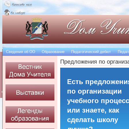
Сведения об OO
Образование
Педагогический дебют
Педаг
Предложения по организа
Есть предложени
по организации
учебного процес
или знаете, как
сделать школу