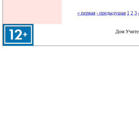
Страницы
« первая
‹ предыдущая
1
2
3
Дом Учител