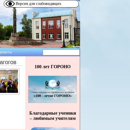
Версия для слабовидящих
Поиск
роекты
Форма
агогов
поиска
100 лет ГОРОНО
Благодарные ученики
– любимым учителям