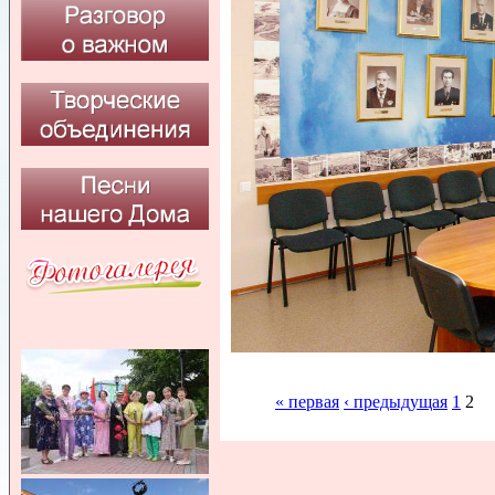
« первая
‹ предыдущая
1
2
Страницы