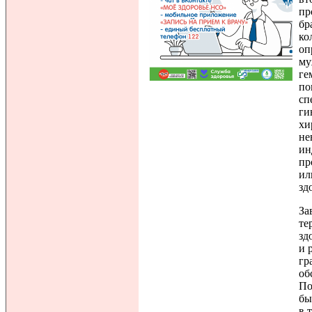
пр
бр
ко
оп
му
ге
по
сп
ги
хи
не
ин
пр
ил
зд
За
те
зд
и 
гр
об
По
бы
в 