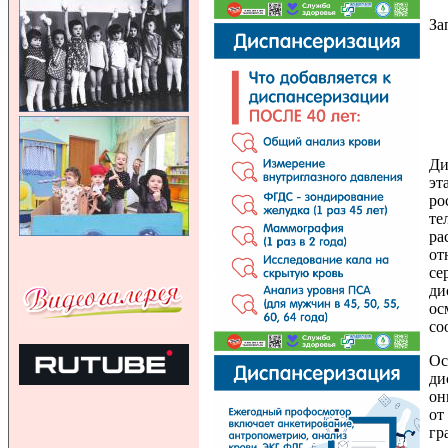
За
Ди
эт
ро
те
ра
от
се
ди
ос
со
Ос
ди
он
от
гр