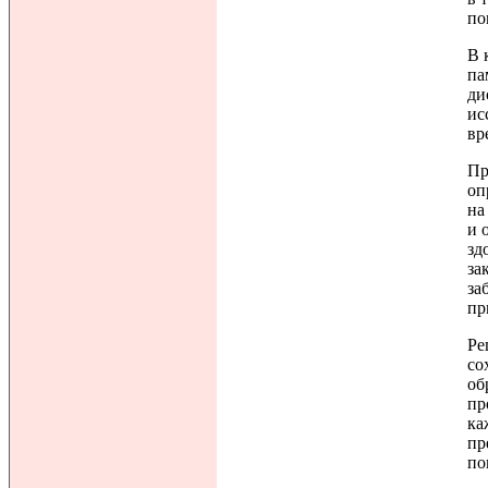
по
В 
па
ди
ис
вр
Пр
оп
на
и 
зд
за
за
пр
Ре
со
об
пр
ка
пр
по