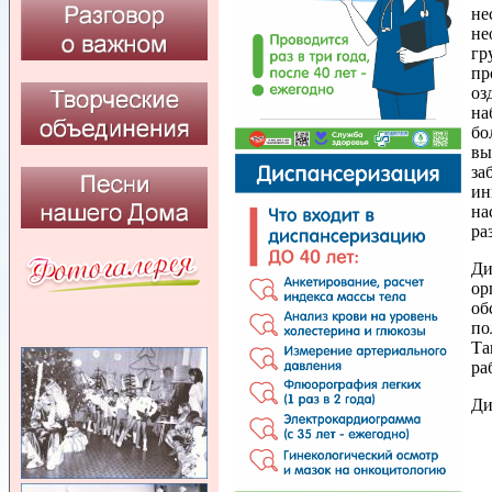
не
не
гр
пр
оз
на
бо
вы
за
ин
на
ра
Ди
ор
об
по
Та
ра
Ди