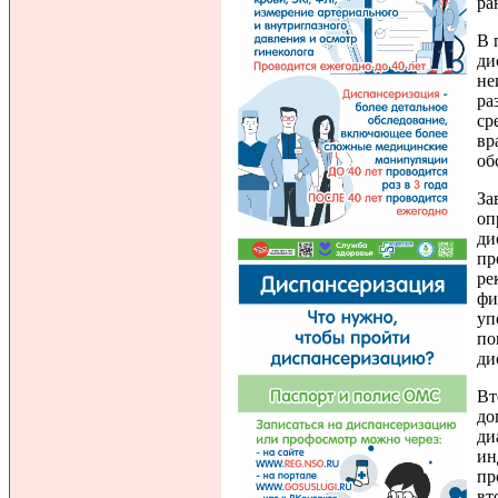
ра
В 
ди
не
ра
ср
вр
об
За
оп
ди
пр
ре
фи
уп
по
ди
Вт
до
ди
ин
пр
вт