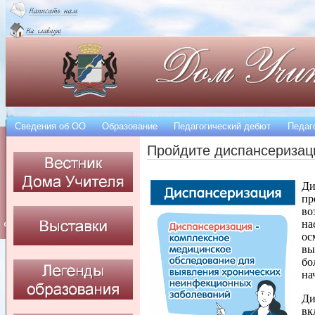
Сведения об OO
Образование
Педагогический дебют
Педаг
Пройдите диспансеризац
Ди
пр
во
на
ос
вы
бо
на
Ди
вк