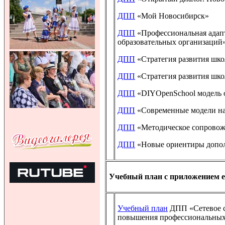
ДПП
«Мой Новосибирск»
ДПП
«Профессиональная адап
образовательных организаций
ДПП
«Стратегия развития шко
ДПП
«Стратегия развития шко
ДПП
«DIYOpenSchool модель о
ДПП
«Современные модели нас
ДПП
«Методическое сопровожд
ДПП
«Новые ориентиры допол
Учебный план с приложением е
Учебный план
ДПП «Сетевое с
повышения профессиональных