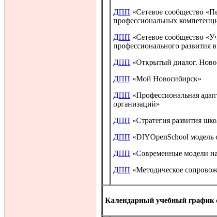
ДПП
«Сетевое сообщество «Пе
профессиональных компетенц
ДПП
«Сетевое сообщество «Уч
профессионального развития 
ДПП
«Открытый диалог. Ново
ДПП
«Мой Новосибирск»
ДПП
«Профессиональная адап
организаций»
ДПП
«Стратегия развития шк
ДПП
«DIYOpenSchool модель о
ДПП
«Современные модели нас
ДПП
«Методическое сопровожд
Календарный учебный график с