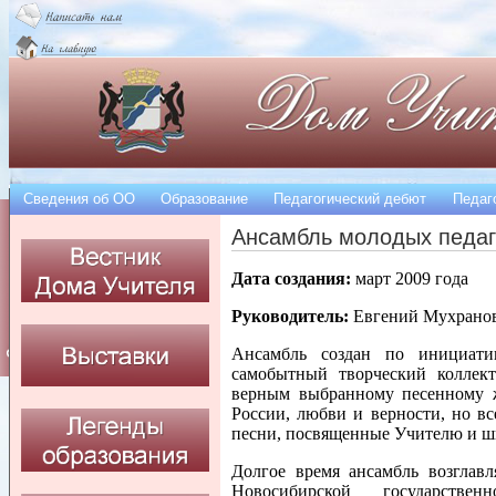
Сведения об OO
Образование
Педагогический дебют
Педаг
Ансамбль молодых педаг
Дата создания:
март 2009 года
Руководитель:
Евгений Мухрано
Ансамбль создан по инициати
самобытный творческий коллект
верным выбранному песенному ж
России, любви и верности, но вс
песни, посвященные Учителю и ш
Долгое время ансамбль возглав
Новосибирской государстве