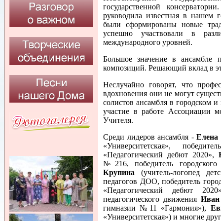
государственной консерватори
руководила известная в нашем 
были сформированы новые тради
успешно участвовали в разли
международного уровней.
Большое значение в ансамбле п
композиций. Решающий вклад в эт
Неслучайно говорят, что профе
вдохновения они не могут сущест
солистов ансамбля в городском и
участие в работе Ассоциации м
Учителя.
Среди лидеров ансамбля -
Елена
«Университетская», победит
«Педагогический дебют 2020»,
№216, победитель городского
Крупина
(учитель-логопед дет
педагогов ДОО, победитель город
«Педагогический дебют 202
педагогического движения
Иван
гимназии №11 «Гармония»),
Ев
«Университетская») и многие дру