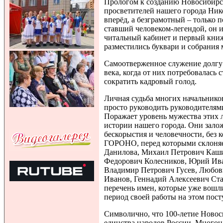
Прологом к созданию Новосибирс
просветителей нашего города Ник
вперёд, а безграмотный – только 
ставший человеком-легендой, он 
читальный кабинет и первый книжн
разместились буквари и собрания
Самоотверженное служение долгу 
века, когда от них потребовалась 
сократить кадровый голод.
Личная судьба многих начальнико
просто руководить руководителями
Поражает уровень мужества этих 
истории нашего города. Они зало
бескорыстия и человечности, без 
ГОРОНО, перед которыми склоняе
Данилова, Михаил Петрович Каши
Федорович Колесников, Юрий Ива
Владимир Петрович Гусев, Любов
Иванов, Геннадий Алексеевич Ста
перечень имен, которые уже вош
период своей работы на этом пост
Символично, что 100-летие Ново
единства народов России. Много